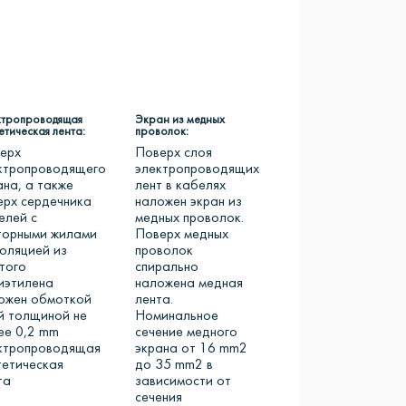
ктропроводящая
Экран из медных
етическая лента:
проволок:
ерх
Поверх слоя
ктропроводящего
электропроводящих
ана, а также
лент в кабелях
ерх сердечника
наложен экран из
елей с
медных проволок.
торными жилами
Поверх медных
золяцией из
проволок
того
спирально
иэтилена
наложена медная
ожен обмоткой
лента.
й толщиной не
Номинальное
ее 0,2 mm
сечение медного
ктропроводящая
экрана от 16 mm2
тетическая
до 35 mm2 в
та
зависимости от
сечения