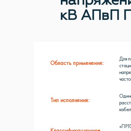
напряжени
кВ АПвП 
Для п
Область применения:
стаци
напря
часто
Одино
Тип исполнения:
расст
кабе
«ПРГО