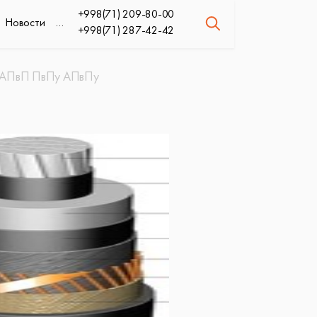
+998(71) 209-80-00
Новости
…
+998(71) 287-42-42
кВ АПвП ПвПу АПвПу