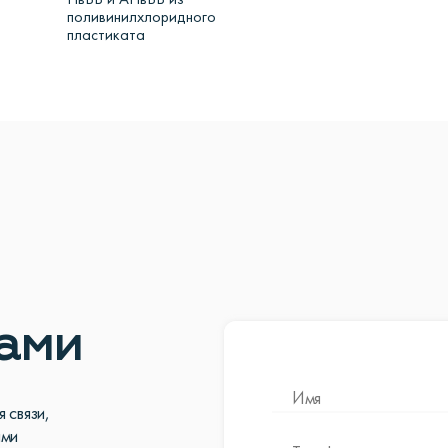
ПвБВ и АПвБВ из
поливинилхлоридного
пластиката
нами
 связи,
ами