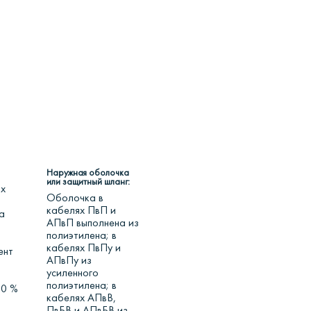
Наружная оболочка
или защитный шланг:
х
Оболочка в
кабелях ПвП и
а
АПвП выполнена из
полиэтилена; в
кабелях ПвПу и
ент
АПвПу из
усиленного
полиэтилена; в
50 %
кабелях АПвВ,