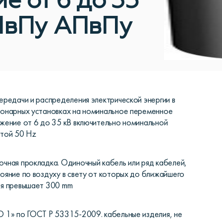
е от 6 до 35
ПвПу АПвПу
ередачи и распределения электрической энергии в
онарных установках на номинальное переменное
жение от 6 до 35 кВ включительно номинальной
той 50 Hz
чная прокладка. Одиночный кабель или ряд кабелей,
ояние по воздуху в свету от которых до ближайшего
ля превышает 300 mm
 1» по ГОСТ Р 53315-2009. кабельные изделия, не