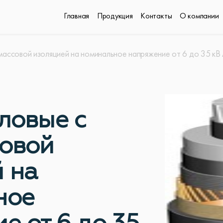
Главная
Продукция
Контакты
О компании
тмассовой изоляцией на номинальное напряжение от 6 до 35 
ловые с
совой
 на
ное