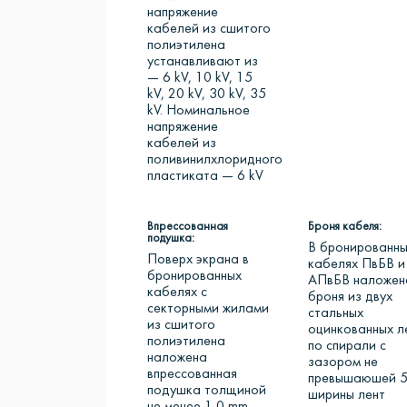
напряжение
кабелей из сшитого
полиэтилена
устанавливают из
— 6 kV, 10 kV, 15
kV, 20 kV, 30 kV, 35
kV. Номинальное
напряжение
кабелей из
поливинилхлоридного
пластиката — 6 kV
Впрессованная
Броня кабеля:
подушка:
В бронированны
Поверх экрана в
кабелях ПвБВ и
бронированных
АПвБВ наложен
кабелях с
броня из двух
секторными жилами
стальных
из сшитого
оцинкованных л
полиэтилена
по спирали с
наложена
зазором не
впрессованная
превышаюшей 
подушка толщиной
ширины лент