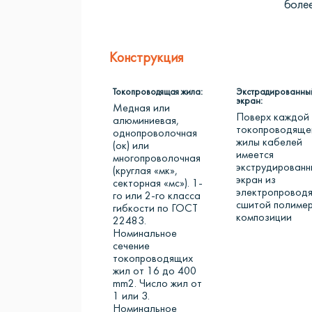
более
Конструкция
Токопроводящая жила:
Экстрадированны
экран:
Медная или
Поверх каждой
алюминиевая,
токопроводяще
однопроволочная
жилы кабелей
(ок) или
имеется
многопроволочная
экструдированн
(круглая «мк»,
экран из
секторная «мс»). 1-
электропровод
го или 2-го класса
сшитой полиме
гибкости по ГОСТ
композиции
22483.
Номинальное
сечение
токопроводящих
жил от 16 до 400
mm2. Число жил от
1 или 3.
Номинальное