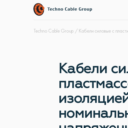
Techno Cable Group
/
Кабели силовые с плас
Кабели си
пластмас
изоляцией
номиналь