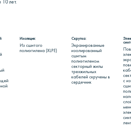
 10 лет.
й
Изоляция:
Скрутка:
Эле
синт
Из сшитого
Экранированные
Пов
полиэтилена (XLPE)
изолированный
й
эле
сшитым
экр
полиэтиленом
пов
секторный жилы
ый
каб
трехжильных
сек
кабелей скручены в
ящей
с и
сердечник
рной
сши
пол
нал
сло
мен
эле
син
лен